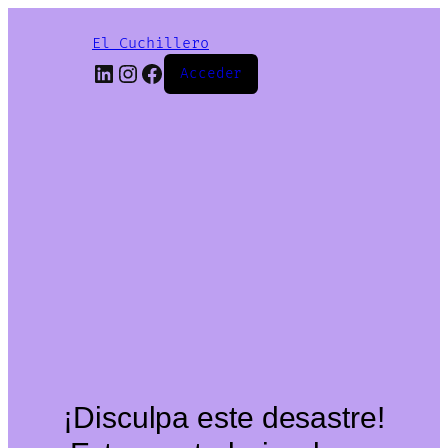
El Cuchillero
LinkedIn
Instagram
Facebook
Acceder
¡Disculpa este desastre!