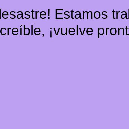
desastre! Estamos tr
ncreíble, ¡vuelve pront