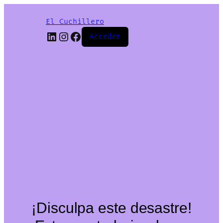
El Cuchillero
LinkedIn
Instagram
Facebook
Acceder
¡Disculpa este desastre!