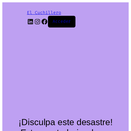
El Cuchillero
LinkedIn
Instagram
Facebook
Acceder
¡Disculpa este desastre!