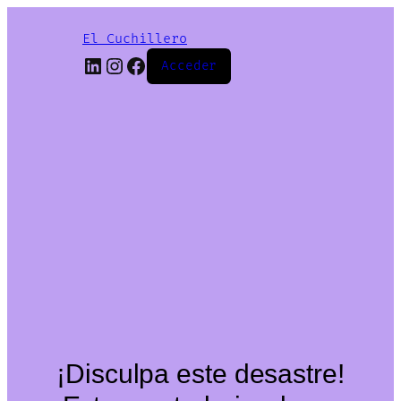
El Cuchillero
LinkedIn
Instagram
Facebook
Acceder
¡Disculpa este desastre!