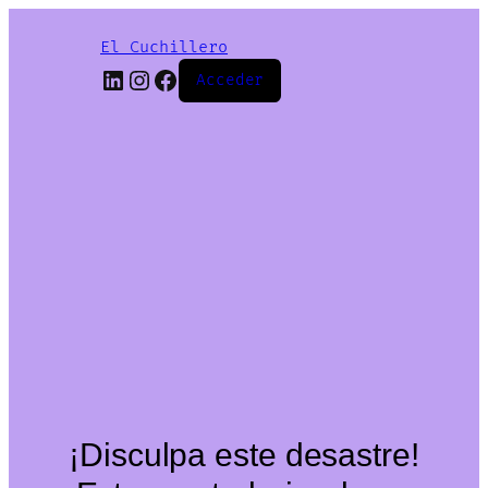
El Cuchillero
LinkedIn
Instagram
Facebook
Acceder
¡Disculpa este desastre!