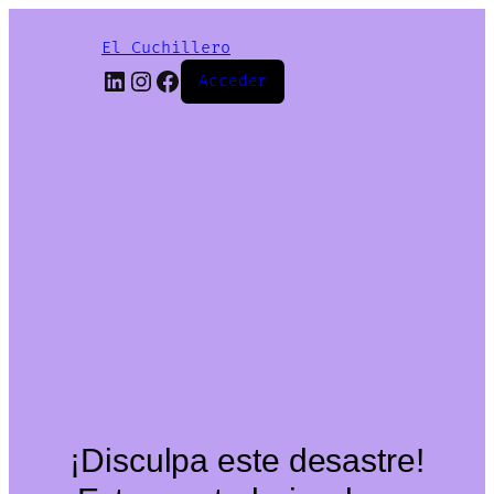
El Cuchillero
LinkedIn
Instagram
Facebook
Acceder
¡Disculpa este desastre!