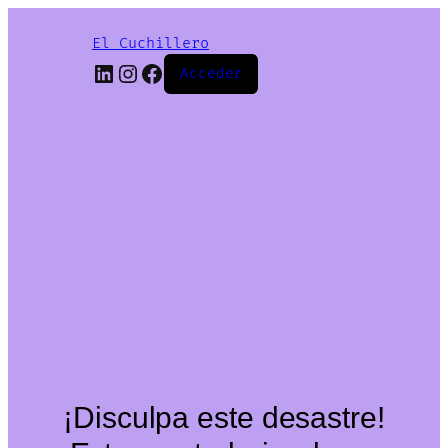
El Cuchillero
LinkedIn
Instagram
Facebook
Acceder
¡Disculpa este desastre!