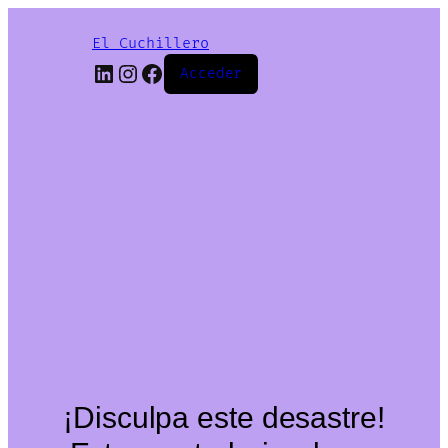
El Cuchillero
LinkedIn
Instagram
Facebook
Acceder
¡Disculpa este desastre!