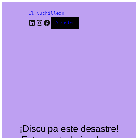
El Cuchillero
LinkedIn
Instagram
Facebook
Acceder
¡Disculpa este desastre!