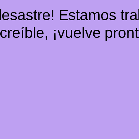
desastre! Estamos tr
ncreíble, ¡vuelve pront