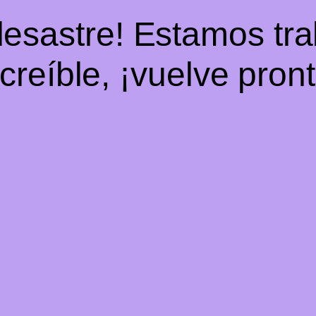
desastre! Estamos tr
ncreíble, ¡vuelve pront