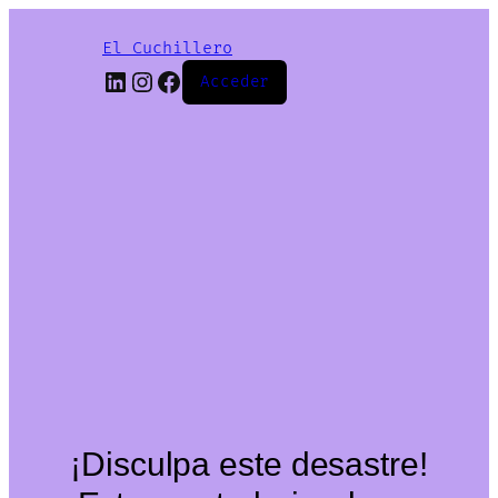
El Cuchillero
LinkedIn
Instagram
Facebook
Acceder
¡Disculpa este desastre!