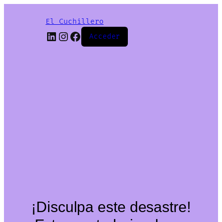
El Cuchillero
LinkedIn
Instagram
Facebook
Acceder
¡Disculpa este desastre!