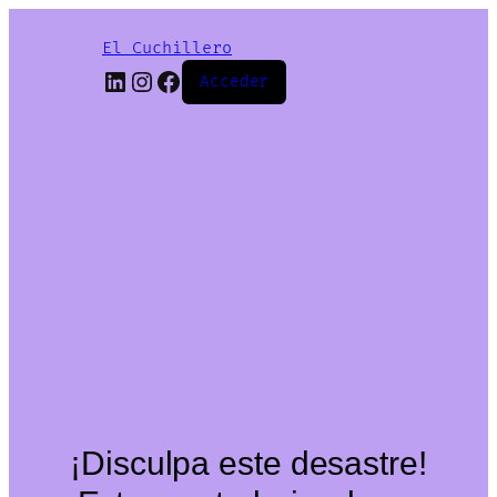
El Cuchillero
LinkedIn
Instagram
Facebook
Acceder
¡Disculpa este desastre!