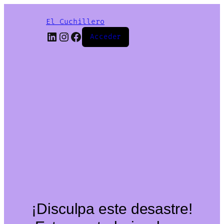
El Cuchillero
LinkedIn
Instagram
Facebook
Acceder
¡Disculpa este desastre!