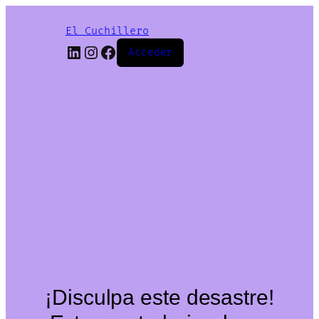
El Cuchillero
LinkedIn
Instagram
Facebook
Acceder
¡Disculpa este desastre!