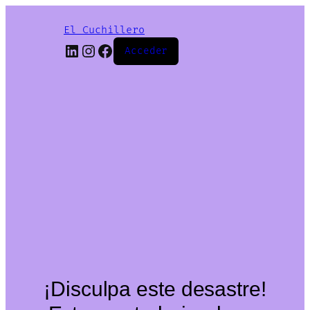
El Cuchillero
LinkedIn
Instagram
Facebook
Acceder
¡Disculpa este desastre!