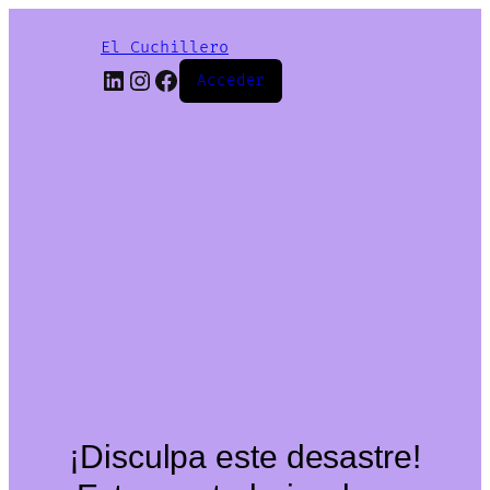
El Cuchillero
LinkedIn
Instagram
Facebook
Acceder
¡Disculpa este desastre!