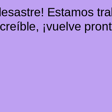
desastre! Estamos tr
ncreíble, ¡vuelve pront