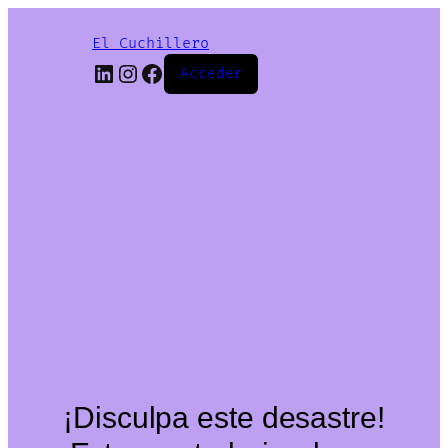
El Cuchillero
LinkedIn
Instagram
Facebook
Acceder
¡Disculpa este desastre!