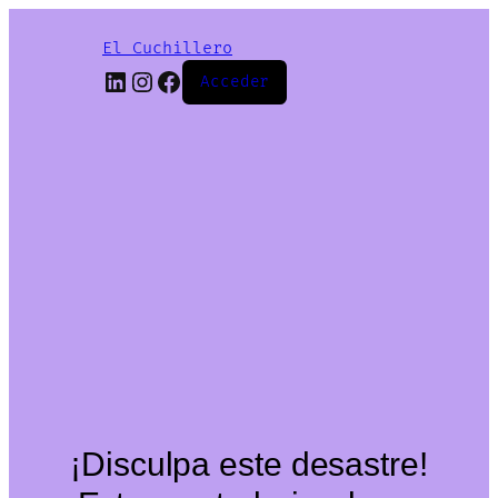
El Cuchillero
LinkedIn
Instagram
Facebook
Acceder
¡Disculpa este desastre!