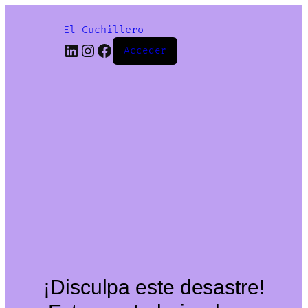
El Cuchillero
LinkedIn
Instagram
Facebook
Acceder
¡Disculpa este desastre!