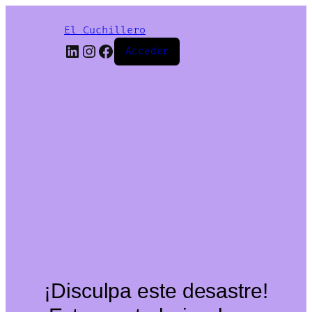
El Cuchillero
LinkedIn
Instagram
Facebook
Acceder
¡Disculpa este desastre!