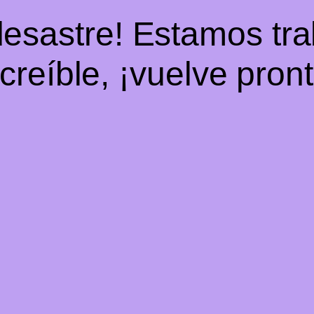
desastre! Estamos tr
ncreíble, ¡vuelve pront