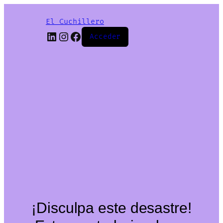
El Cuchillero
LinkedIn
Instagram
Facebook
Acceder
¡Disculpa este desastre!