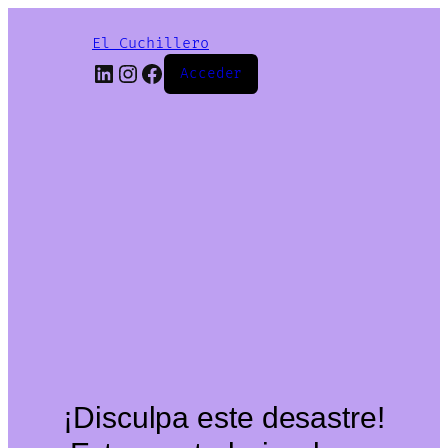
El Cuchillero
LinkedIn
Instagram
Facebook
Acceder
¡Disculpa este desastre!