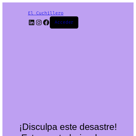
El Cuchillero
LinkedIn
Instagram
Facebook
Acceder
¡Disculpa este desastre!