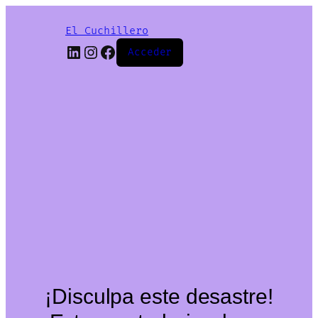
El Cuchillero
LinkedIn
Instagram
Facebook
Acceder
¡Disculpa este desastre!