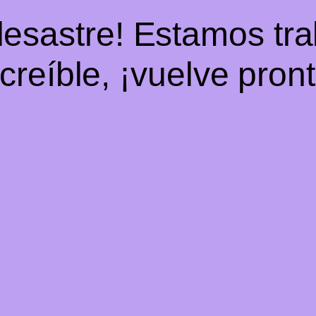
desastre! Estamos tr
ncreíble, ¡vuelve pront