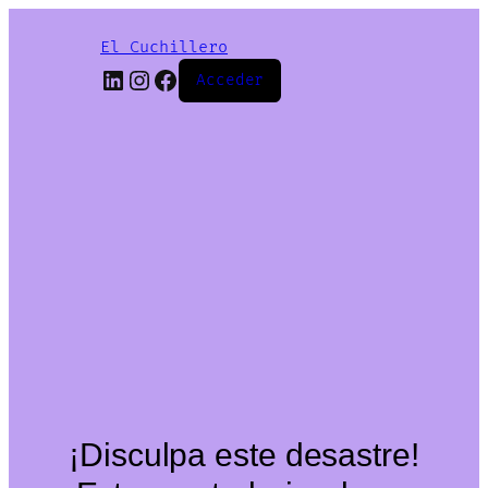
El Cuchillero
LinkedIn
Instagram
Facebook
Acceder
¡Disculpa este desastre!