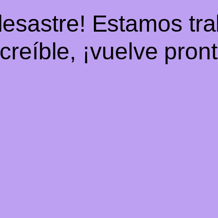
desastre! Estamos tr
ncreíble, ¡vuelve pront