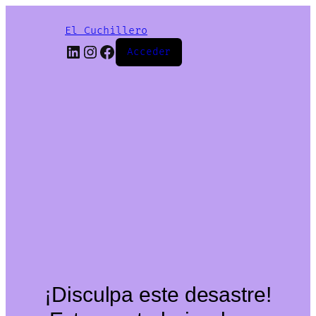
El Cuchillero
LinkedIn
Instagram
Facebook
Acceder
¡Disculpa este desastre!