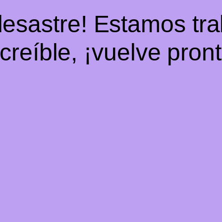
desastre! Estamos tr
ncreíble, ¡vuelve pront