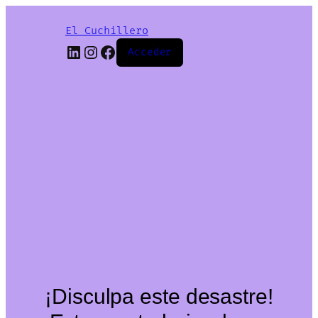
El Cuchillero
LinkedIn
Instagram
Facebook
Acceder
¡Disculpa este desastre!