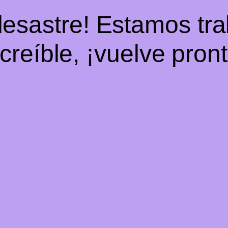
desastre! Estamos tr
ncreíble, ¡vuelve pront