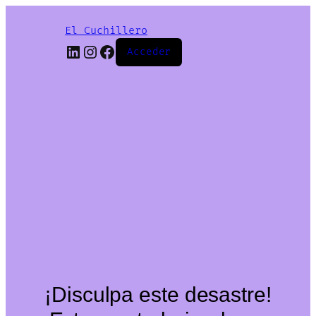
El Cuchillero
LinkedIn
Instagram
Facebook
Acceder
¡Disculpa este desastre!