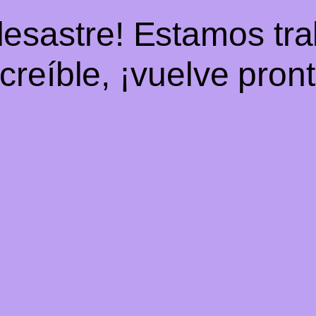
desastre! Estamos tr
ncreíble, ¡vuelve pront