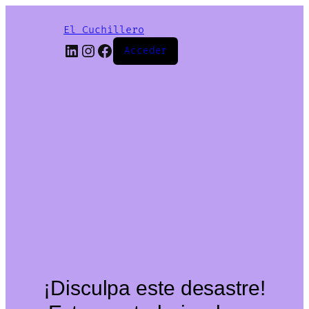
El Cuchillero
LinkedIn
Instagram
Facebook
Acceder
¡Disculpa este desastre!