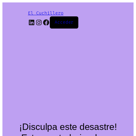
El Cuchillero
LinkedIn
Instagram
Facebook
Acceder
¡Disculpa este desastre!