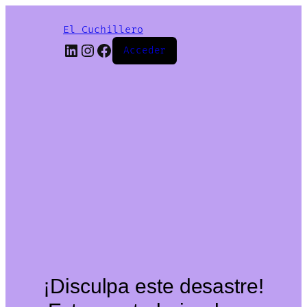
El Cuchillero
LinkedIn
Instagram
Facebook
Acceder
¡Disculpa este desastre!