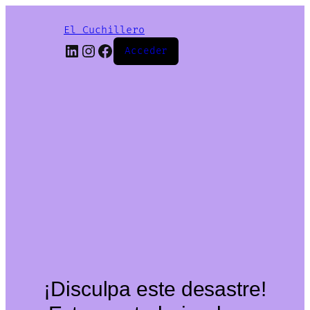
El Cuchillero
LinkedIn
Instagram
Facebook
Acceder
¡Disculpa este desastre!