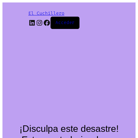
El Cuchillero
LinkedIn
Instagram
Facebook
Acceder
¡Disculpa este desastre!