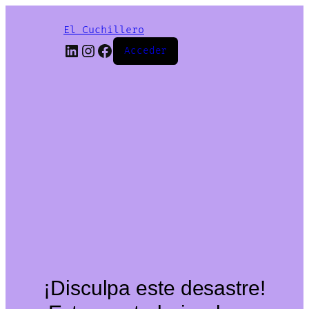
El Cuchillero
LinkedIn
Instagram
Facebook
Acceder
¡Disculpa este desastre!