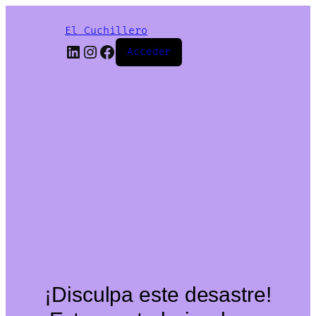
El Cuchillero
LinkedIn
Instagram
Facebook
Acceder
¡Disculpa este desastre!