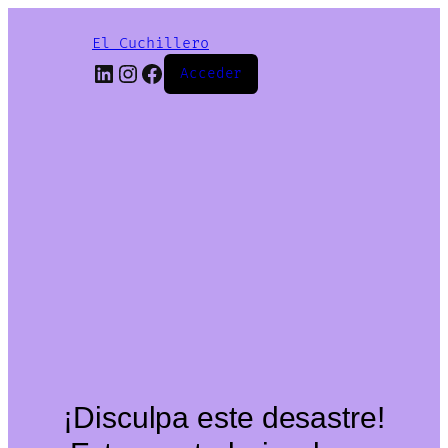
El Cuchillero
LinkedIn
Instagram
Facebook
Acceder
¡Disculpa este desastre!